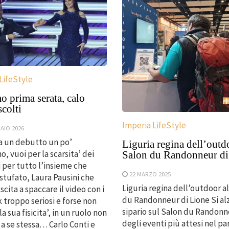
LifeStyle
o prima serata, calo
scolti
Imperia LifeStyle
AIO 2026
 un debutto un po’
Liguria regina dell’outd
o, vuoi per la scarsita’ dei
Salon du Randonneur di
i per tutto l’insieme che
22 MARZO 2025
 stufato, Laura Pausini che
Liguria regina dell’outdoor a
scita a spaccare il video con i
du Randonneur di Lione Si alz
k troppo seriosi e forse non
sipario sul Salon du Randonn
la sua fisicita’, in un ruolo non
degli eventi più attesi nel p
a se stessa… Carlo Conti e