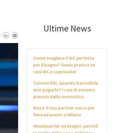
Ultime News
Come scegliere il WC perfetto
per il bagno? Guida pratica su
vasi WC e copriwater
Canone RAI, quando è possibile
non pagarlo? I casi di esonero
previsti dalla normativa
Max3: il tuo partner unico per
fiere ed eventi a Milano
Headquarter strategici: perché
la scelta della zona definisce