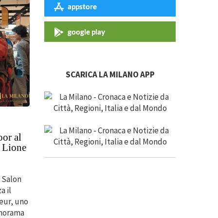
appstore
google play
SCARICA LA MILANO APP
oor al
 Lione
l Salon
a il
eur, uno
anorama