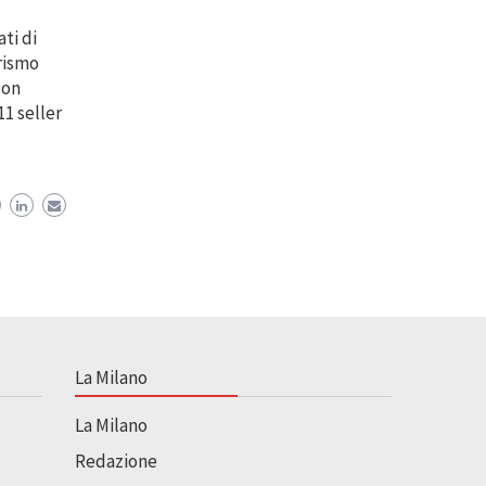
ti di
rismo
con
11 seller
La Milano
La Milano
Redazione