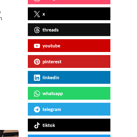
%
x
n
threads
youtube
pinterest
linkedin
whatsapp
telegram
tiktok