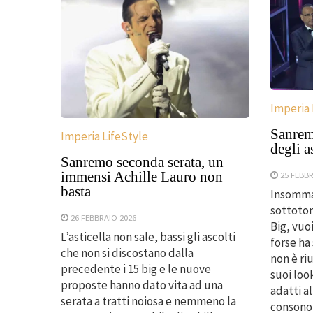
Imperia 
Sanrem
Imperia LifeStyle
degli a
Sanremo seconda serata, un
immensi Achille Lauro non
25 FEBBR
basta
Insomma
sottoton
26 FEBBRAIO 2026
Big, vuo
L’asticella non sale, bassi gli ascolti
forse ha
che non si discostano dalla
non è riu
precedente i 15 big e le nuove
suoi loo
proposte hanno dato vita ad una
adatti al
serata a tratti noiosa e nemmeno la
consono 