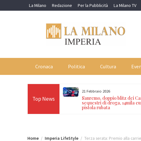
Skip
La Milano
Redazione
Per la Pubblicità
La Milano TV
to
content
Cronaca
Politica
Cultura
Even
21 Febbraio 2026
remio alla carriera a Mogol
Sanremo, doppio blitz dei Ca
Top News
delle Nuove Proposte Nicolò
sequestri di droga, 14mila eu
pistola rubata
Home
Imperia LifeStyle
Terza serata: Premio alla carrie