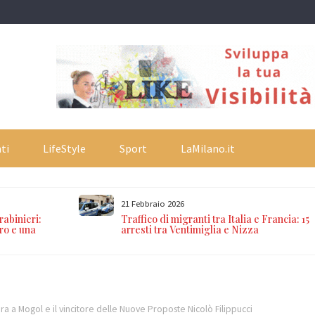
ti
LifeStyle
Sport
LaMilano.it
21 Febbraio 2026
rabinieri:
Traffico di migranti tra Italia e Francia: 15
ro e una
arresti tra Ventimiglia e Nizza
ra a Mogol e il vincitore delle Nuove Proposte Nicolò Filippucci