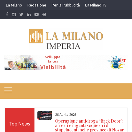
Skip
La Milano
Redazione
Per la Pubblicità
La Milano TV
to
content
26 Aprile 2026
resto dei
Operazione antidroga “Back Door”: 21
Top News
e per documenti
arresti e ingenti sequestri di
gale
stupefacenti nelle province di Novara,