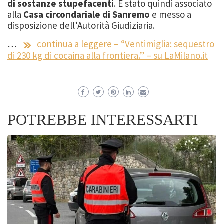
di sostanze stupefacenti
. È stato quindi associato
alla
Casa circondariale di Sanremo
e messo a
disposizione dell’Autorità Giudiziaria.
…
continua a leggere – “Ventimiglia: sequestro
di 230 kg di cocaina alla frontiera.” – su LaMilano.it
POTREBBE INTERESSARTI