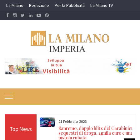
Skip
La Milano
Redazione
Per la Pubblicità
La Milano TV
to
content
21 Febbraio 2026
lla carriera a
Sanremo, doppio blitz dei Carabinieri:
Top News
elle Nuove
sequestri di droga, 14mila euro e una
pucci
pistola rubata