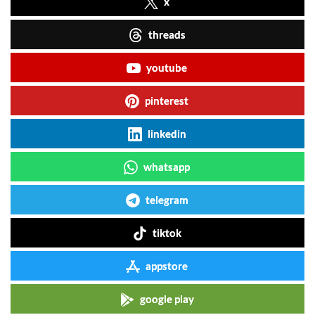
x
threads
youtube
pinterest
linkedin
whatsapp
telegram
tiktok
appstore
google play