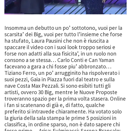
Insomma un debutto un po’ sottotono, vuoi per la
scarsita’ dei Big, vuoi per tutto l’insieme che forse
ha stufato, Laura Pausini che non è riuscita a
spaccare il video con i suoi look troppo seriosi e
forse non adatti alla sua fisicita’, in un ruolo non
consono a se stessa… Carlo Conti e Can Yaman
facevano a gara a chi fosse piu’ abbronzato…
Tiziano Ferro, un po’ arrugginito ha rispolverato i
suoi pezzi, Gaia in Piazza fuori dal teatro e sulla
nave Costa Max Pezzali. Si sono esibiti tutti gli
artisti, ovvero 30 Big, mentre le Nuove Proposte
troveranno spazio per la prima volta stasera. Online
i fan si scatenano di già e, di fatto, qualche
preferito si intravede chiaramente. Ha votato solo
la giuria della sala stampa le prime 5 posizioni in
classifica, in ordine sparso, non è dato sapere chi
fosse primo… Arisa; Fulminacci; Serena Brancale;