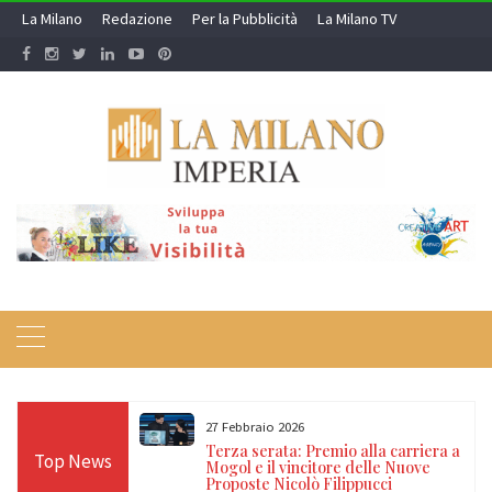
Skip
La Milano
Redazione
Per la Pubblicità
La Milano TV
to
content
27 Febbraio 2026
sso, stretta dei
Terza serata: Premio alla carriera a
Top News
rti: un arresto per
Mogol e il vincitore delle Nuove
uncia per
Proposte Nicolò Filippucci