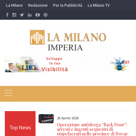
Skip
La Milano
Redazione
Per la Pubblicità
La Milano TV
to
content
22 Aprile 2026
 “Back Door”: 21
Ventimiglia e Camporosso, stretta dei
Top News
stri di
Carabinieri contro i furti: un arresto per
vince di Novara,
auto rubata e una denuncia per