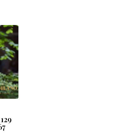
 129
67