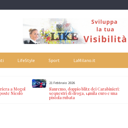
ti
LifeStyle
Sport
LaMilano.it
21 Febbraio 2026
rriera a Mogol
Sanremo, doppio blitz dei Carabinieri:
oposte Nicolò
sequestri di droga, 14mila euro e una
pistola rubata