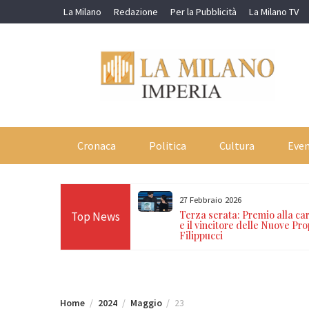
Skip
La Milano
Redazione
Per la Pubblicità
La Milano TV
to
content
Cronaca
Politica
Cultura
Even
27 Febbraio 2026
amporosso, stretta dei
Terza serata: Premio alla ca
Top News
ro i furti: un arresto per
e il vincitore delle Nuove Pr
una denuncia per taccheggio
Filippucci
Home
2024
Maggio
23