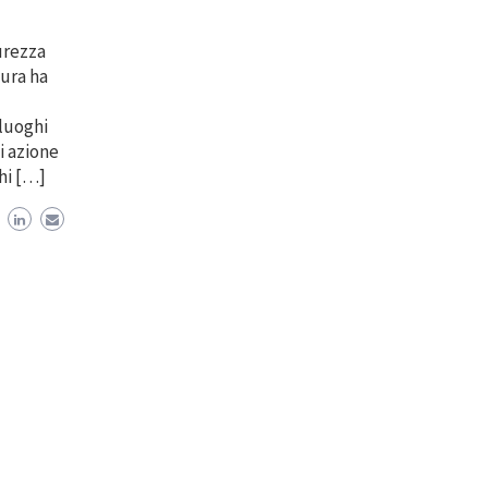
curezza
tura ha
 luoghi
i azione
hi […]