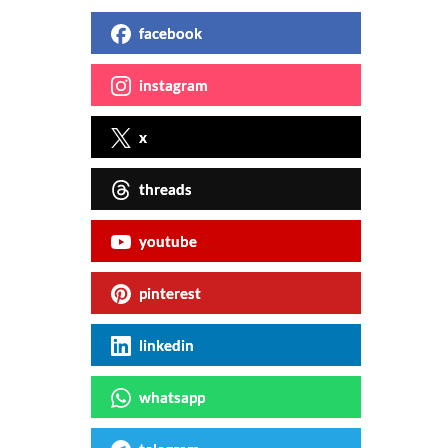
facebook
instagram
x
threads
youtube
pinterest
linkedin
whatsapp