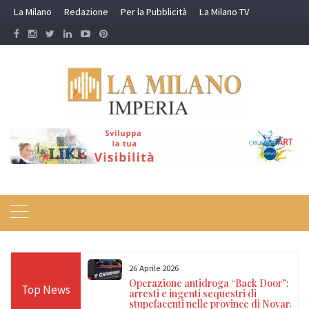
Skip
La Milano
Redazione
Per la Pubblicità
La Milano TV
to
content
26 Aprile 2026
resto dei
Operazione antidroga “Back Door”: 21
Top News
e per documenti
arresti e ingenti sequestri di
gale
stupefacenti nelle province di Novara,