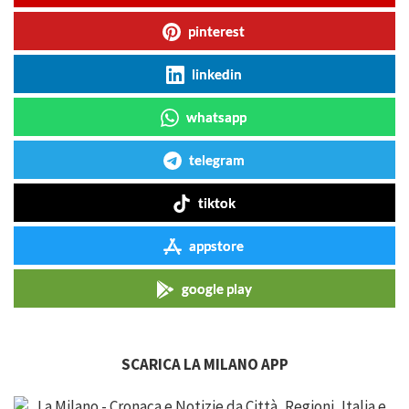
pinterest
linkedin
whatsapp
telegram
tiktok
appstore
google play
SCARICA LA MILANO APP