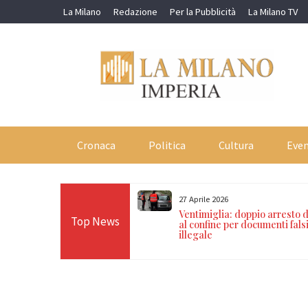
Skip
La Milano
Redazione
Per la Pubblicità
La Milano TV
to
content
Cronaca
Politica
Cultura
Even
27 Aprile 2026
sa violenta durante la notte
Ventimiglia: doppio arresto d
Top News
re arresti per resistenza e
al confine per documenti fals
co ufficiale
illegale