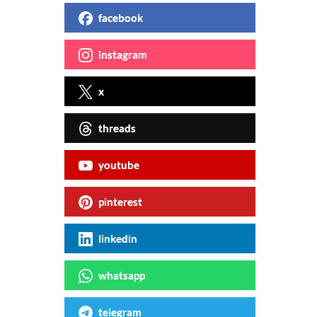
facebook
instagram
x
threads
youtube
pinterest
linkedin
whatsapp
telegram