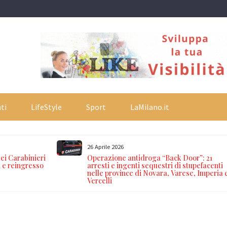
ti
LifeStyle
Sport
LaMilano.it
26 Aprile 2026
ei Carabinieri
Operazione antidroga “Back Door”: 21
i e reingresso
arresti e ingenti sequestri di stupefacenti
nelle province di Novara, Varese, Imperia 
Vercelli