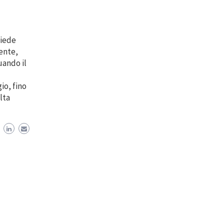
hiede
rente,
uando il
io, fino
lta