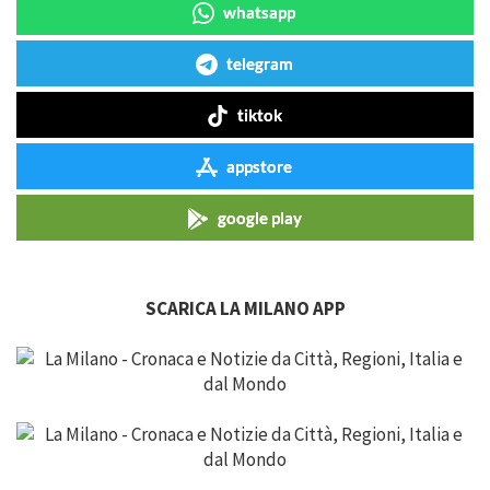
whatsapp
telegram
tiktok
appstore
google play
SCARICA LA MILANO APP