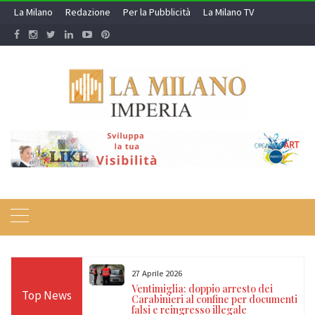
Skip
La Milano
Redazione
Per la Pubblicità
La Milano TV
to
content
27 Aprile 2026
lenta durante la
Ventimiglia: doppio arresto dei
Top News
 arresti per
Carabinieri al confine per documenti
pubblico ufficiale
falsi e reingresso illegale