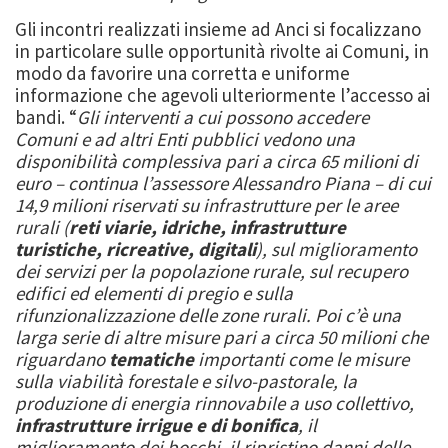
Gli incontri realizzati insieme ad Anci si focalizzano
in particolare sulle opportunità rivolte ai Comuni, in
modo da favorire una corretta e uniforme
informazione che agevoli ulteriormente l’accesso ai
bandi. “
Gli interventi a cui possono accedere
Comuni e ad altri Enti pubblici vedono una
disponibilità complessiva pari a circa 65 milioni di
euro – continua l’assessore Alessandro Piana – di cui
14,9 milioni riservati su infrastrutture per le aree
rurali (
reti viarie, idriche, infrastrutture
turistiche, ricreative, digitali
), sul miglioramento
dei servizi per la popolazione rurale, sul recupero
edifici ed elementi di pregio e sulla
rifunzionalizzazione delle zone rurali. Poi c’è una
larga serie di altre misure pari a circa 50 milioni che
riguardano
tematiche
importanti come le misure
sulla viabilità forestale e silvo-pastorale, la
produzione di energia rinnovabile a uso collettivo,
infrastrutture irrigue e di bonifica
, il
miglioramento dei boschi, il ripristino danni delle