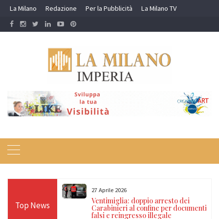
Skip
La Milano
Redazione
Per la Pubblicità
La Milano TV
to
content
27 Aprile 2026
lenta durante la
Ventimiglia: doppio arresto dei
Top News
 arresti per
Carabinieri al confine per documenti
pubblico ufficiale
falsi e reingresso illegale